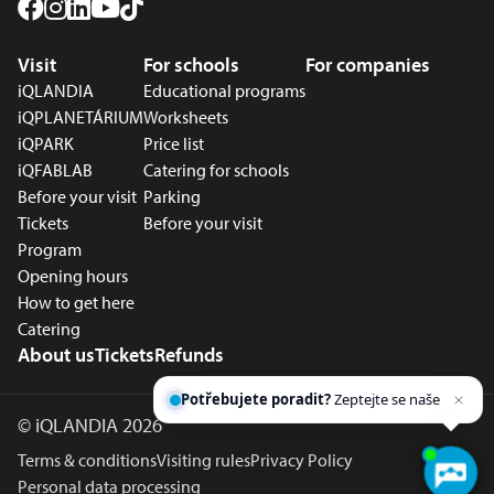
Footer menu
Visit
For schools
For companies
iQLANDIA
Educational programs
iQPLANETÁRIUM
Worksheets
iQPARK
Price list
iQFABLAB
Catering for schools
Before your visit
Parking
Tickets
Before your visit
Program
Opening hours
How to get here
Catering
About us
Tickets
Refunds
Potřebujete poradit?
Zeptejte se našeho
asistenta
Chetty
©
iQLANDIA 2026
Terms & conditions
Visiting rules
Privacy Policy
Personal data processing