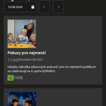
10.08.2026
Pokusy pro nejmenší
Show times
11:00
(Duration 30
min
)
Ukázky několika zábavných pokusů i pro to nejměnší publikum
se odehrávají ve 4. patře iQPARKU.
PARK