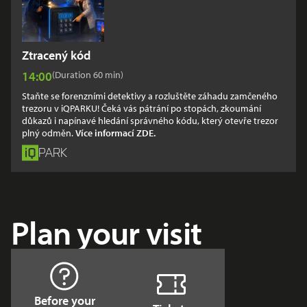
Ztracený kód
Show times
14:00
(Duration 60
min
)
Staňte se forenzními detektivy a rozluštěte záhadu zamčeného
trezoru v iQPARKU! Čeká vás pátrání po stopách, zkoumání
důkazů i napínavé hledání správného kódu, který otevře trezor
plný odměn.
Více informací ZDE.
PARK
Plan your visit
Before your