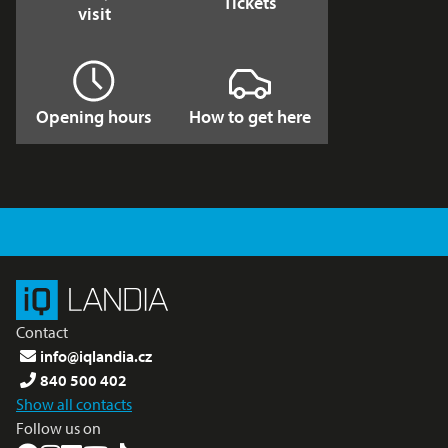
Tickets
visit
Opening hours
How to get here
Contact
info@iqlandia.cz
840 500 402
Show all contacts
Follow us on