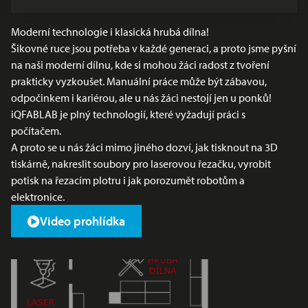
Moderní technologie i klasická hrubá dílna!
Šikovné ruce jsou potřeba v každé generaci, a proto jsme pyšní
na naši moderní dílnu, kde si mohou žáci radost z tvoření
prakticky vyzkoušet. Manuální práce může být zábavou,
odpočinkem i kariérou, ale u nás žáci nestojí jen u ponků!
iQFABLAB je plný technologií, které vyžadují práci s
počítačem.
A proto se u nás žáci mimo jiného dozví, jak tisknout na 3D
tiskárně, nakreslit soubory pro laserovou řezačku, vyrobit
potisk na řezacím plotru i jak porozumět robotům a
elektronice.
Video prohlídka