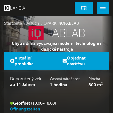
Zum Hauptinhalt springen
Menu
Menu
LANDIA
Eintrittskarten
Startseite
Besuch
iQPARK
iQFABLAB
Chytrá dílna využívající moderní technologie i
klasické nástroje
Virtuální
Objednat
prohlídka
návštěvu
Doporučený věk
Časová náročnost
Plocha
2
ab 11 Jahren
1 hodina
800 m
Geöffnet
(10:00–18:00)
Öffnungszeiten