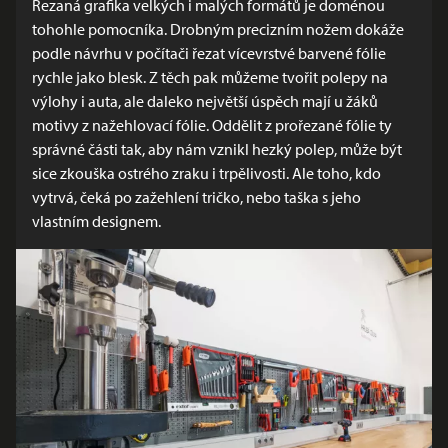
Řezaná grafika velkých i malých formátů je doménou
tohohle pomocníka. Drobným precizním nožem dokáže
podle návrhu v počítači řezat vícevrstvé barvené fólie
rychle jako blesk. Z těch pak můžeme tvořit polepy na
výlohy i auta, ale daleko největší úspěch mají u žáků
motivy z nažehlovací fólie. Oddělit z prořezané fólie ty
správné části tak, aby nám vznikl hezký polep, může být
sice zkouška ostrého zraku i trpělivosti. Ale toho, kdo
vytrvá, čeká po zažehlení tričko, nebo taška s jeho
vlastním designem.