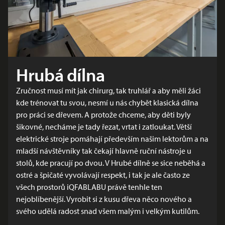
Hrubá dílna
Zručnost musí mít jak chirurg, tak truhlář a aby měli žáci
kde trénovat tu svou, nesmí u nás chybět klasická dílna
pro práci se dřevem. A protože chceme, aby děti byly
šikovné, necháme je tady řezat, vrtat i zatloukat. Větší
elektrické stroje pomáhají především našim lektorům a na
mladší návštěvníky tak čekají hlavně ruční nástroje u
stolů, kde pracují po dvou. V Hrubé dílně se sice neběhá a
ostré a špičaté vyvolávají respekt, i tak je ale často ze
všech prostorů iQFABLABU právě tenhle ten
nejoblíbenější. Vyrobit si z kusu dřeva něco nového a
svého udělá radost snad všem malým i velkým kutilům.