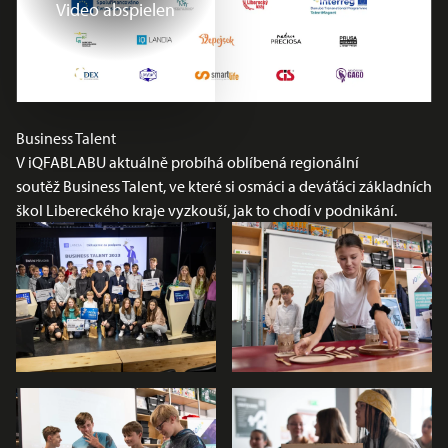
Video abspielen
Business Talent
V iQFABLABU aktuálně probíhá oblíbená regionální
soutěž
Business Talent
, ve které si osmáci a deváťáci základních
škol Libereckého kraje vyzkouší, jak to chodí v podnikání.