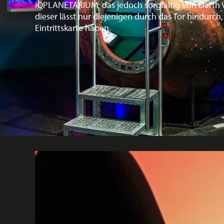
iQPLANETARIUM, das jedoch sorgfältig von Darth 
dieser lässt nur diejenigen durch das Tor hindurch,
Eintrittskarte haben.