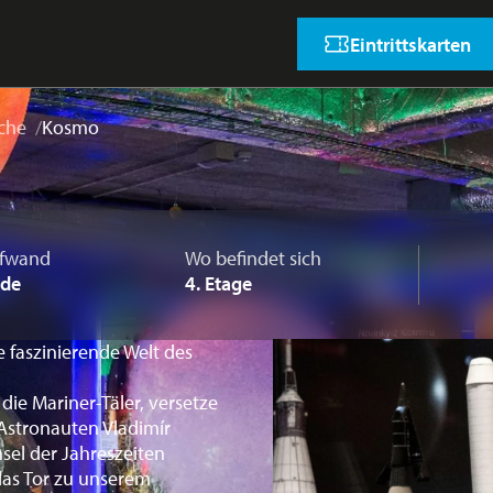
Eintrittskarten
che
Kosmo
ufwand
Wo befindet sich
nde
4
. Etage
e faszinierende Welt des
die Mariner-Täler, versetze
 Astronauten Vladimír
el der Jahreszeiten
das Tor zu unserem