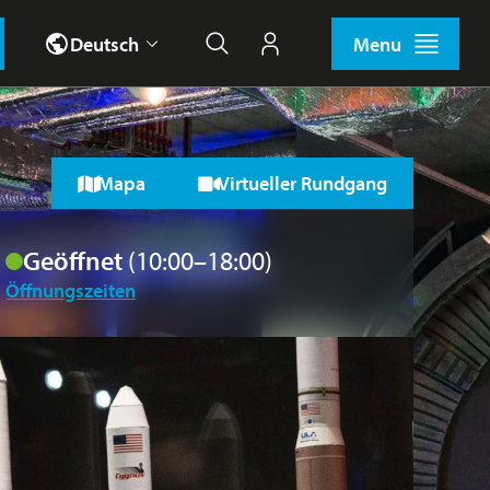
Deutsch
Menu
Suche
Mein Konto
Mapa
Virtueller Rundgang
Geöffnet
(10:00–18:00)
Öffnungszeiten