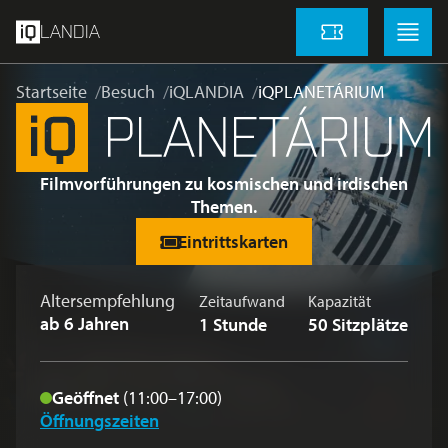
Zum Hauptinhalt springen
Menu
Menu
LANDIA
Eintrittskarten
Startseite
Besuch
iQLANDIA
iQPLANETÁRIUM
Filmvorführungen zu kosmischen und irdischen
Themen.
Eintrittskarten
Altersempfehlung
Zeitaufwand
Kapazität
ab 6 Jahren
1 Stunde
50 Sitzplätze
Geöffnet
(11:00–17:00)
Öffnungszeiten