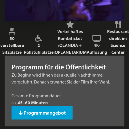
Vorteilhaftes
Restaurant
50
Kombiticket
direkt im
verstellbare
2
iQLANDIA +
4K-
Science
Sitzplätze
Rollstuhlplätze
iQPLANETARIUM
Auflösung
Center
Programm für die Öffentlichkeit
Zu Beginn wird Ihnen der aktuelle Nachthimmel
vorgeführt. Danach erwartet Sie der Film Ihrer Wahl.
Gesamte Programmdauer
ca.
45–60 Minuten
Programmangebot