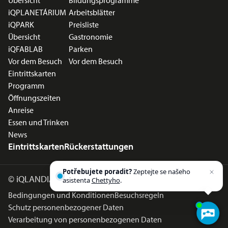
Übersicht
Bildungsprogramme
iQPLANETÁRIUM
Arbeitsblätter
iQPARK
Preisliste
Übersicht
Gastronomie
iQFABLAB
Parken
Vor dem Besuch
Vor dem Besuch
Eintrittskarten
Programm
Öffnungszeiten
Anreise
Essen und Trinken
News
Eintrittskarten
Rückerstattungen
Potřebujete poradit?
Zeptejte se našeho
©
iQLANDIA 2026
asistenta
Chettyho
.
Bedingungen und Konditionen
Besuchsregeln
Schutz personenbezogener Daten
Verarbeitung von personenbezogenen Daten