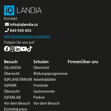
Kontakt
info@iqlandia.cz
840 500 402
Alle Kontaktdaten anzeigen
Folgen Sie uns auf
Fußzeilenmenü
Besuch
Schulen
Firmen
Über uns
iQLANDIA
Übersicht
Übersicht
Bildungsprogramme
iQPLANETÁRIUM
Arbeitsblätter
iQPARK
Preisliste
Übersicht
Gastronomie
iQFABLAB
Parken
Vor dem Besuch
Vor dem Besuch
Eintrittskarten