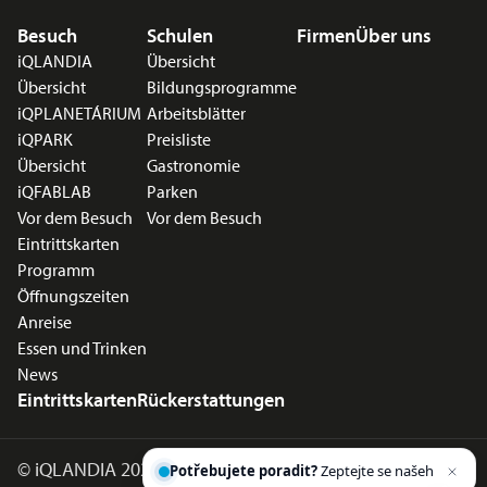
Fußzeilenmenü
Besuch
Schulen
Firmen
Über uns
iQLANDIA
Übersicht
Übersicht
Bildungsprogramme
iQPLANETÁRIUM
Arbeitsblätter
iQPARK
Preisliste
Übersicht
Gastronomie
iQFABLAB
Parken
Vor dem Besuch
Vor dem Besuch
Eintrittskarten
Programm
Öffnungszeiten
Anreise
Essen und Trinken
News
Eintrittskarten
Rückerstattungen
Potřebujete poradit?
Zeptejte se našeho
©
iQLANDIA 2026
asistenta
Chettyho
.