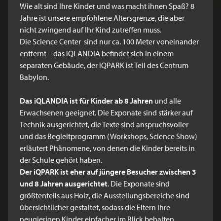
Wie alt sind Ihre Kinder und was macht ihnen Spaß? 8
Jahre ist unsere empfohlene Altersgrenze, die aber
nicht zwingend auf Ihr Kind zutreffen muss.
Die Science Center sind nur ca. 100 Meter voneinander
entfernt – das iQLANDIA befindet sich in einem
separaten Gebäude, der iQPARK ist Teil des Centrum
Babylon.
Das
iQLANDIA
ist für Kinder ab 8 Jahren
und alle
Erwachsenen geeignet. Die Exponate sind stärker auf
Technik ausgerichtet, die Texte sind anspruchsvoller
und das Begleitprogramm (Workshops, Science Show)
erläutert Phänomene, von denen die Kinder bereits in
der Schule gehört haben.
Der
iQPARK
ist eher auf jüngere Besucher zwischen 3
und 8 Jahren ausgerichtet
. Die Exponate sind
größtenteils aus Holz, die Ausstellungsbereiche sind
übersichtlicher gestaltet, sodass die Eltern ihre
neugierigen Kinder einfacher im Blick behalten