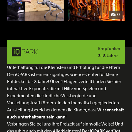
+37
Empfohlen
PARK
3–8 Jahre
Unterhaltung für die Kleinsten und Erholung für die Eltern
Der iQPARK ist ein einzigartiges Science Center für kleine
Entdecker bis 8 Jahre! Über 4 Etagen verteilt finden Sie hier
interaktive Exponate, die mit Hilfe von Spielen und
Experimenten die kindliche Wissbegierde und
Vorstellungskraft fördern. In den thematisch gegliederten
Ausstellungsbereichen lernen die Kinder, dass
Wissenschaft
auch unterhaltsam sein kann!
Verbringen Sie bei uns Ihre Freizeit auf sinnvolle Weise! Und
das ruhig auch mit den Allerkleinsten! Der iQPARK verfügt