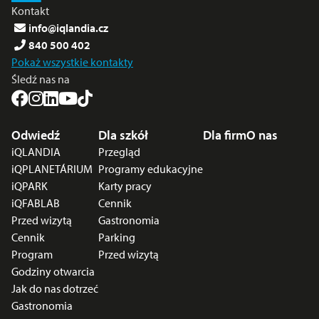
Kontakt
info@iqlandia.cz
840 500 402
Pokaż wszystkie kontakty
Śledź nas na
Menu stopki
Odwiedź
Dla szkół
Dla firm
O nas
iQLANDIA
Przegląd
iQPLANETÁRIUM
Programy edukacyjne
iQPARK
Karty pracy
iQFABLAB
Cennik
Przed wizytą
Gastronomia
Cennik
Parking
Program
Przed wizytą
Godziny otwarcia
Jak do nas dotrzeć
Gastronomia