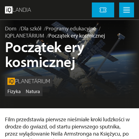
Przejdź do głównej treści
Menu
Menu
LANDIA
Cennik
Dom
Dla szkół
Programy edukacyjne
iQPLANETÁRIUM
Początek ery kosmicznej
Początek ery
kosmicznej
PLANETÁRIUM
Fizyka
Natura
Film przedstawia pierwsze nieśmiałe kroki ludzkości w
drodze do gwiazd, od startu pierwszego sputnika,
przez wylądowanie Neila Armstronga na Księżycu, po