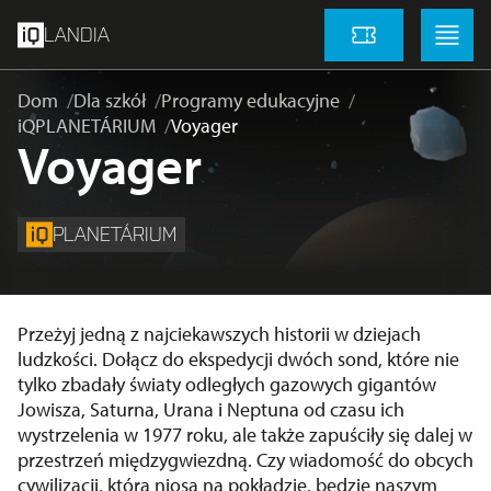
Przejdź do głównej treści
Menu
Menu
LANDIA
Vstupenky
Dom
Dla szkół
Programy edukacyjne
iQPLANETÁRIUM
Voyager
Voyager
PLANETÁRIUM
Przeżyj jedną z najciekawszych historii w dziejach
ludzkości. Dołącz do ekspedycji dwóch sond, które nie
tylko zbadały światy odległych gazowych gigantów
Jowisza, Saturna, Urana i Neptuna od czasu ich
wystrzelenia w 1977 roku, ale także zapuściły się dalej w
przestrzeń międzygwiezdną. Czy wiadomość do obcych
cywilizacji, którą niosą na pokładzie, będzie naszym