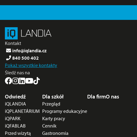
Kontakt
info@iqlandia.cz
840 500 402
Pokaż wszystkie kontakty
Śledź nas na
Menu stopki
Odwiedź
Dla szkół
Dla firm
O nas
iQLANDIA
Przegląd
iQPLANETÁRIUM
Programy edukacyjne
iQPARK
Karty pracy
iQFABLAB
Cennik
Przed wizytą
Gastronomia