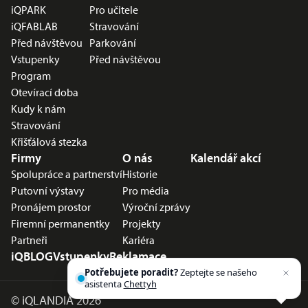
iQPARK
Pro učitele
iQFABLAB
Stravování
Před návštěvou
Parkování
Vstupenky
Před návštěvou
Program
Otevírací doba
Kudy k nám
Stravování
Křišťálová stezka
Firmy
O nás
Kalendář akcí
Spolupráce a partnerství
Historie
Putovní výstavy
Pro média
Pronájem prostor
Výroční zprávy
Firemní permanentky
Projekty
Partneři
Kariéra
iQBLOG
Vstupenky
Reklamace
Potřebujete poradit?
Zeptejte se našeho
asistenta
Chettyho
.
©
iQLANDIA 2026