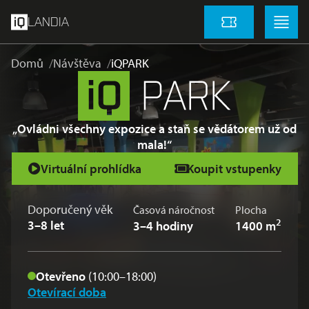
přeskočit na hlavní obsah
Menu
Menu
LANDIA
Vstupenky
Domů
Návštěva
iQPARK
„Ovládni všechny expozice a staň se vědátorem už od
mala!“
Virtuální prohlídka
Koupit vstupenky
Doporučený věk
Časová náročnost
Plocha
2
3–8 let
3–4 hodiny
1400 m
Otevřeno
(10:00–18:00)
Otevírací doba