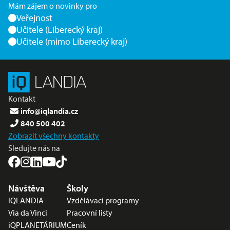
Mám zájem o novinky pro
Veřejnost
Učitele (Liberecký kraj)
Učitele (mimo Liberecký kraj)
Kontakt
info@iqlandia.cz
840 500 402
Zobrazit všechny kontakty
Sledujte nás na
Nabídka v zápatí
Návštěva
Školy
iQLANDIA
Vzdělávací programy
Via da Vinci
Pracovní listy
iQPLANETÁRIUM
Ceník