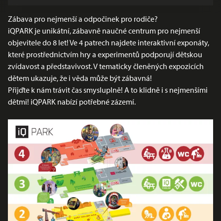
Zábava pro nejmenší a odpočinek pro rodiče?
iQPARK je unikátní, zábavně naučné centrum pro nejmenší
objevitele do 8 let! Ve 4 patrech najdete interaktivní exponáty,
které prostřednictvím hry a experimentů podporují dětskou
zvídavost a představivost. V tematicky členěných expozicích
dětem ukazuje, že i věda může být zábavná!
Přijďte k nám trávit čas smysluplně! A to klidně i s nejmenšími
dětmi! iQPARK nabízí potřebné zázemí.