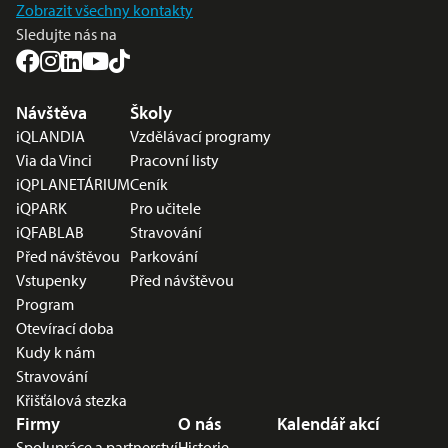
Zobrazit všechny kontakty
Sledujte nás na
Nabídka v zápatí
Návštěva
Školy
iQLANDIA
Vzdělávací programy
Via da Vinci
Pracovní listy
iQPLANETÁRIUM
Ceník
iQPARK
Pro učitele
iQFABLAB
Stravování
Před návštěvou
Parkování
Vstupenky
Před návštěvou
Program
Otevírací doba
Kudy k nám
Stravování
Křišťálová stezka
Firmy
O nás
Kalendář akcí
Spolupráce a partnerství
Historie