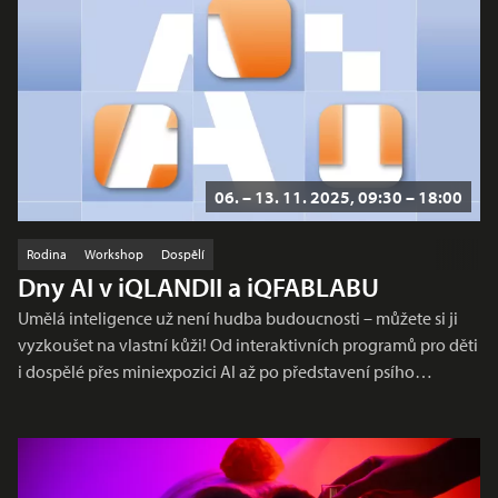
06. – 13. 11. 2025, 09:30 – 18:00
Rodina
Workshop
Dospělí
Dny AI v iQLANDII a iQFABLABU
Umělá inteligence už není hudba budoucnosti – můžete si ji
vyzkoušet na vlastní kůži! Od interaktivních programů pro děti
i dospělé přes miniexpozici AI až po představení psího…