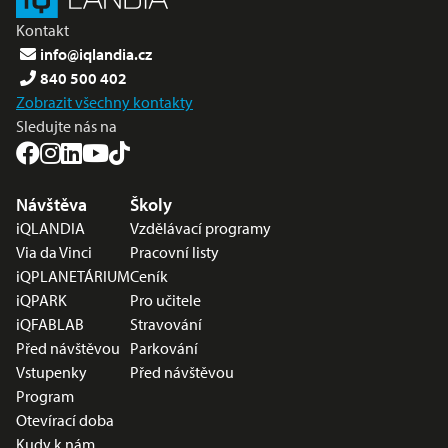
Kontakt
info@iqlandia.cz
840 500 402
Zobrazit všechny kontakty
Sledujte nás na
Nabídka v zápatí
Návštěva
Školy
iQLANDIA
Vzdělávací programy
Via da Vinci
Pracovní listy
iQPLANETÁRIUM
Ceník
iQPARK
Pro učitele
iQFABLAB
Stravování
Před návštěvou
Parkování
Vstupenky
Před návštěvou
Program
Otevírací doba
Kudy k nám