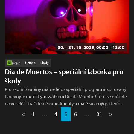
30. – 31. 10. 2025, 09:00 – 13:00
Učitelé
Školy
PARK
Día de Muertos – speciální laborka pro
školy
Pro školní skupiny máme letos speciální program inspirovaný
barevným mexickým svátkem Dia de Muertos! Těšit se můžete
na veselé i strašidelné experimenty a malé suvenýry, které…
<
1
…
4
5
6
…
31
>