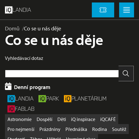
přeskočit na hlavní obsah
Menu
Menu
LANDIA
Vstupenky
Domů
Co se u nás děje
Co se u nás děje
Vyhledávací dotaz
Vyhle
Denní program
LANDIA
PARK
PLANETÁRIUM
FABLAB
Astronomie
Dospělí
Děti
iQ inspirace
iQCAFÉ
Pro nejmenší
Prázdniny
Přednáška
Rodina
Soutěž