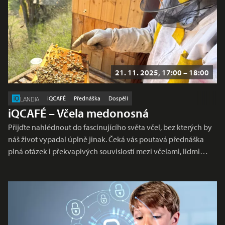
21. 11. 2025, 17:00 – 18:00
iQCAFÉ
Přednáška
Dospělí
LANDIA
iQCAFÉ – Včela medonosná
Přijďte nahlédnout do fascinujícího světa včel, bez kterých by
náš život vypadal úplně jinak. Čeká vás poutavá přednáška
plná otázek i překvapivých souvislostí mezi včelami, lidmi…