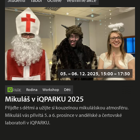
Studenti
Tábor
Učitelé
Vesmírné akce
Výhodná nabídka
Workshop
Školy
05. – 06. 12. 2025, 15:00 – 17:30
Rodina
Workshop
Děti
PARK
Mikuláš v iQPARKU 2025
Přijďte s dětmi a užijte si kouzelnou mikulášskou atmosféru.
Mikuláš vás přivítá 5. a 6. prosince v andělské a čertovské
laboratoři v iQPARKU.