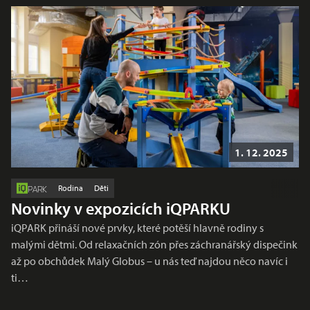
1. 12. 2025
Rodina
Děti
PARK
Novinky v expozicích iQPARKU
iQPARK přináší nové prvky, které potěší hlavně rodiny s
malými dětmi. Od relaxačních zón přes záchranářský dispečink
až po obchůdek Malý Globus – u nás teď najdou něco navíc i
ti…