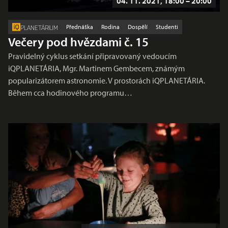
04. 11. 2021, 18:00 – 20:00
Přednáška
Rodina
Dospělí
Studenti
PLANETÁRIUM
Večery pod hvězdami č. 15
Pravidelný cyklus setkání připravovaný vedoucím
iQPLANETÁRIA, Mgr. Martinem Gembecem, známým
popularizátorem astronomie. V prostorách iQPLANETÁRIA.
Během cca hodinového programu…