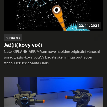
22. 11. 2021
Astronomie
Jež(íš)kovy voči
Naše iQPLANETÁRIUM Vám nově nabídne originální vánoční
pořad „Jež(íš)kovy voči“. V badatelském ringu proti sobě
stanou Ježíšek a Santa Claus.