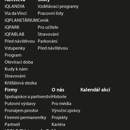
iQLANDIA
Vzdělávací programy
Via da Vinci
Pracovní listy
iQPLANETÁRIUM
Ceník
iQPARK
Pro učitele
iQFABLAB
Stravování
Před návštěvou
Parkování
Vstupenky
Před návštěvou
Program
Otevírací doba
Kudy k nám
Stravování
Křišťálová stezka
Firmy
O nás
Kalendář akcí
Spolupráce a partnerství
Historie
Putovní výstavy
Pro média
Pronájem prostor
Výroční zprávy
Firemní permanentky
Projekty
Partneři
Kariéra