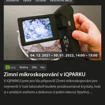
Studenti
Tábor
Učitelé
Vesmírné akce
Výhodná nabídka
Workshop
Školy
04. 12. 2021 – 30. 01. 2022, 14:00 – 15:00
Rodina
Děti
Hry
PARK
Zimní mikroskopování v iQPARKU
V iQPARKU jsme pro Vás připravili Zimní mikroskopování pro
nejmenší. V naší laboratoři budete prozkoumávat krystaly, hrát
si s umělým sněhem a dokonce si jeden takový třpytivý…