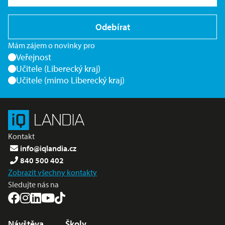
Odebírat
Mám zájem o novinky pro
Veřejnost
Učitele (Liberecký kraj)
Učitele (mimo Liberecký kraj)
Kontakt
info@iqlandia.cz
840 500 402
Zobrazit všechny kontakty
Sledujte nás na
Nabídka v zápatí
Návštěva
Školy