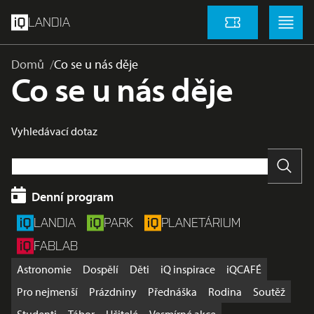
přeskočit na hlavní obsah
Menu
Menu
LANDIA
Vstupenky
Domů
Co se u nás děje
Co se u nás děje
Vyhledávací dotaz
Vyhle
Denní program
LANDIA
PARK
PLANETÁRIUM
FABLAB
Astronomie
Dospělí
Děti
iQ inspirace
iQCAFÉ
Pro nejmenší
Prázdniny
Přednáška
Rodina
Soutěž