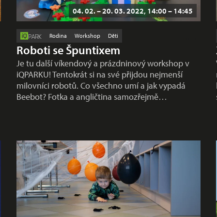
04. 02. – 20. 03. 2022, 14:00 – 14:45
Rodina
Workshop
Děti
PARK
Roboti se Špuntixem
Je tu další víkendový a prázdninový workshop v
iQPARKU! Tentokrát si na své přijdou nejmenší
milovníci robotů. Co všechno umí a jak vypadá
Beebot? Fotka a angličtina samozřejmě…