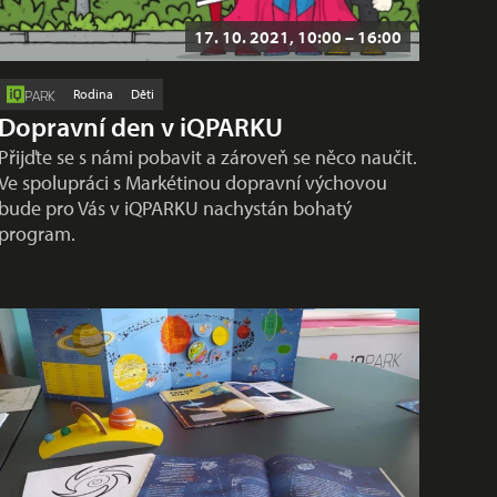
17. 10. 2021, 10:00 – 16:00
Rodina
Děti
PARK
Dopravní den v iQPARKU
Přijďte se s námi pobavit a zároveň se něco naučit.
Ve spolupráci s Markétinou dopravní výchovou
bude pro Vás v iQPARKU nachystán bohatý
program.