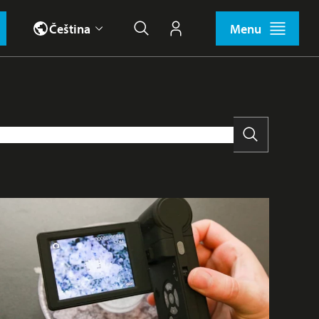
Čeština
Menu
Hledat
Můj účet
Vyhledat
i
Tábor
Učitelé
Vesmírné akce
Výhodná nabídka