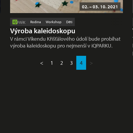
02. – 03. 10. 2021
Rodina
Workshop
Děti
PARK
Výroba kaleidoskopu
V rámci Víkendu Křišťálového údolí bude probíhat
výroba kaleidoskopu pro nejmenší v iQPARKU.
<
1
2
3
4
>