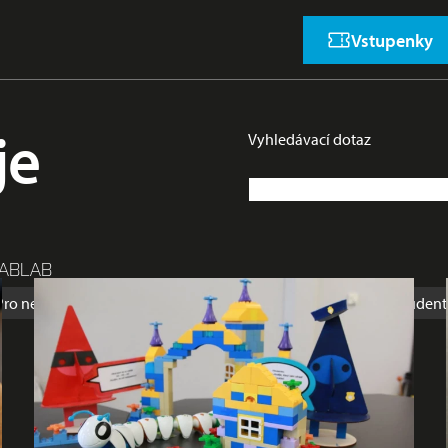
Vstupenky
je
Vyhledávací dotaz
ABLAB
Pro nejmenší
Prázdniny
Přednáška
Rodina
Soutěž
Student