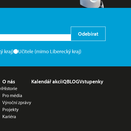
Odebírat
ý kraj)
Učitele (mimo Liberecký kraj)
O nás
Kalendář akcí
iQBLOG
Vstupenky
ví
Historie
Pro média
Výroční zprávy
Projekty
Kariéra