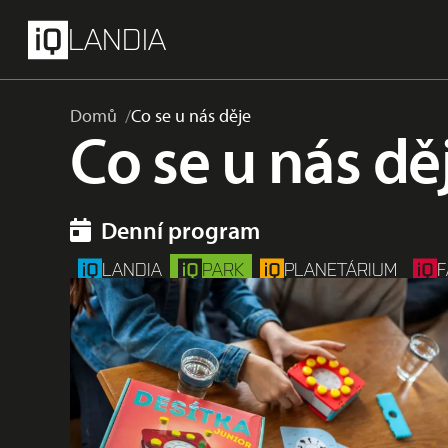
přeskočit na hlavní obsah
Menu
LANDIA
Domů
Co se u nás děje
Co se u nás dě
Denní program
LANDIA
PARK
PLANETÁRIUM
F
Astronomie
Dospělí
Děti
iQ inspirace
iQCAFÉ
Workshop
Školy