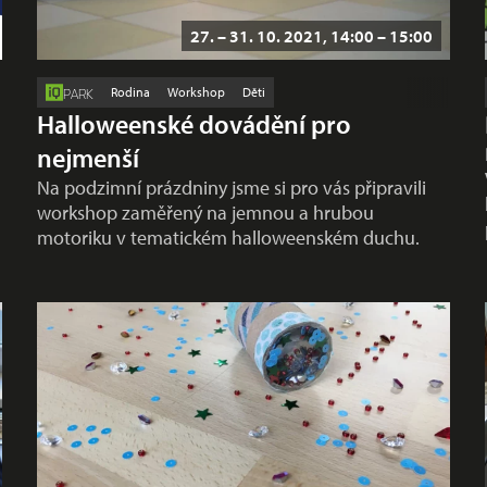
27. – 31. 10. 2021, 14:00 – 15:00
Rodina
Workshop
Děti
PARK
Halloweenské dovádění pro
nejmenší
Na podzimní prázdniny jsme si pro vás připravili
workshop zaměřený na jemnou a hrubou
motoriku v tematickém halloweenském duchu.