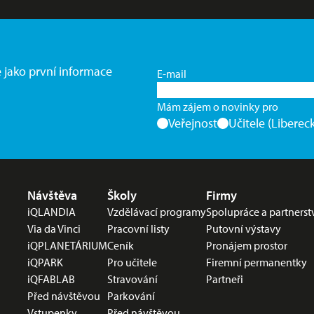
e jako první informace
E-mail
Mám zájem o novinky pro
Veřejnost
Učitele (Libereck
Nabídka v zápatí
Návštěva
Školy
Firmy
iQLANDIA
Vzdělávací programy
Spolupráce a partnerst
Via da Vinci
Pracovní listy
Putovní výstavy
iQPLANETÁRIUM
Ceník
Pronájem prostor
iQPARK
Pro učitele
Firemní permanentky
iQFABLAB
Stravování
Partneři
Před návštěvou
Parkování
Vstupenky
Před návštěvou