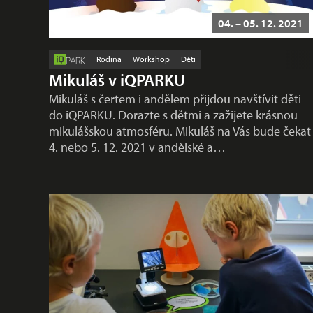
04. – 05. 12. 2021
Rodina
Workshop
Děti
PARK
Mikuláš v iQPARKU
Mikuláš s čertem i andělem přijdou navštívit děti
do iQPARKU. Dorazte s dětmi a zažijete krásnou
mikulášskou atmosféru. Mikuláš na Vás bude čekat
4. nebo 5. 12. 2021 v andělské a…