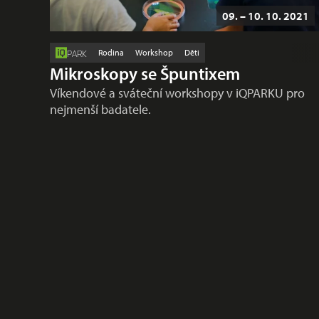
09. – 10. 10. 2021
Rodina
Workshop
Děti
PARK
Mikroskopy se Špuntixem
Víkendové a sváteční workshopy v iQPARKU pro
nejmenší badatele.