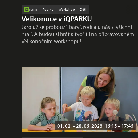
Rodina
Workshop
Děti
PARK
Velikonoce v iQPARKU
Jaro už se probouzí, barví, rodí a u nás si všichni
hrají. A budou si hrát a tvořit i na připravovaném
Velikonočním workshopu!
01. 02. – 28. 06. 2023, 16:15 – 17:45