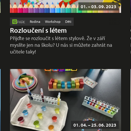
01. – 03. 09. 2023
Rodina
Workshop
Děti
PARK
Rozloučení s létem
Přijďte se rozloučit s létem stylově. Že v září
myslíte jen na školu? U nás si můžete zahrát na
učitele taky!
01. 04. – 25. 06. 2023