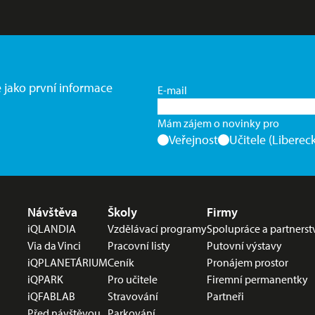
e jako první informace
E-mail
Mám zájem o novinky pro
Veřejnost
Učitele (Libereck
Nabídka v zápatí
Návštěva
Školy
Firmy
iQLANDIA
Vzdělávací programy
Spolupráce a partnerst
Via da Vinci
Pracovní listy
Putovní výstavy
iQPLANETÁRIUM
Ceník
Pronájem prostor
iQPARK
Pro učitele
Firemní permanentky
iQFABLAB
Stravování
Partneři
Před návštěvou
Parkování