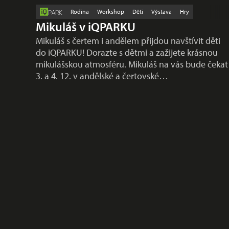
Rodina
Workshop
Děti
Výstava
Hry
PARK
Mikuláš v iQPARKU
Mikuláš s čertem i andělem přijdou navštívit děti
do iQPARKU! Dorazte s dětmi a zažijete krásnou
mikulášskou atmosféru. Mikuláš na vás bude čekat
3. a 4. 12. v andělské a čertovské…