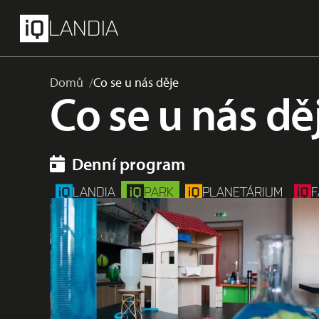
přeskočit na hlavní obsah
Menu
LANDIA
Domů
Co se u nás děje
Co se u nás dě
Denní program
LANDIA
PARK
PLANETÁRIUM
F
Astronomie
Dospělí
Děti
iQ inspirace
iQCAFÉ
Workshop
Školy