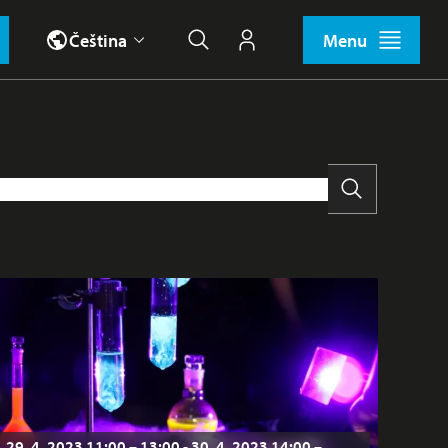
Čeština
Menu
Hledat
Můj účet
Vyhledat
i
Tábor
Učitelé
Vesmírné akce
Výhodná nabídka
29. 4. 2023 11:00 – 13:00 - 30. 4. 2023 14:00 –