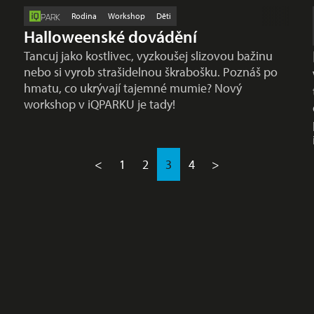
Rodina
Workshop
Děti
PARK
Halloweenské dovádění
Tancuj jako kostlivec, vyzkoušej slizovou bažinu
nebo si vyrob strašidelnou škrabošku. Poznáš po
hmatu, co ukrývají tajemné mumie? Nový
workshop v iQPARKU je tady!
<
1
2
3
4
>