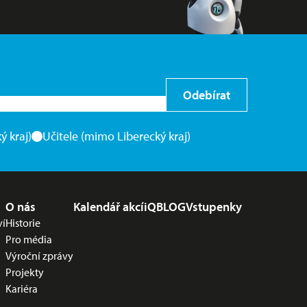
Odebírat
ý kraj)
Učitele (mimo Liberecký kraj)
O nás
Kalendář akcí
iQBLOG
Vstupenky
ví
Historie
Pro média
Výroční zprávy
Projekty
Kariéra