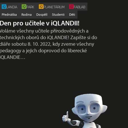
LANDIA
PARK
PLANETÁRIUM
FABLAB
Přednáška
Rodina
Dospělí
Studenti
Děti
Den pro učitele v iQLANDII!
Voláme všechny učitele přírodovědných a
technických oborů do iQLANDIE! Zapište si do
diáře sobotu 8. 10. 2022, kdy zveme všechny
pedagogy a jejich doprovod do liberecké
iQLANDIE…