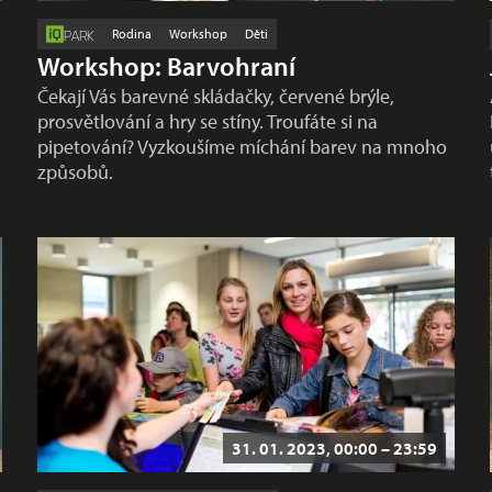
Rodina
Workshop
Děti
PARK
Workshop: Barvohraní
Čekají Vás barevné skládačky, červené brýle,
prosvětlování a hry se stíny. Troufáte si na
pipetování? Vyzkoušíme míchání barev na mnoho
způsobů.
31. 01. 2023, 00:00 – 23:59