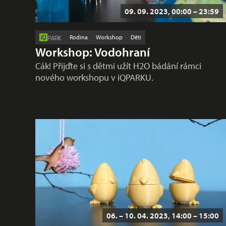
09. 09. 2023, 00:00 – 23:59
Rodina
Workshop
Děti
PARK
Workshop: Vodohraní
Cák! Přijďte si s dětmi užít H2O bádání rámci
nového workshopu v iQPARKU.
06. – 10. 04. 2023, 14:00 – 15:00