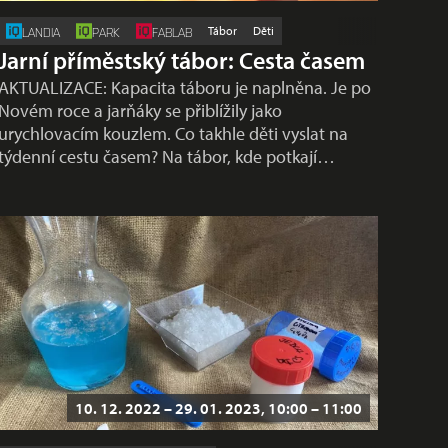
Tábor
Děti
LANDIA
PARK
FABLAB
Jarní příměstský tábor: Cesta časem
AKTUALIZACE: Kapacita táboru je naplněna. Je po
Novém roce a jarňáky se přiblížily jako
urychlovacím kouzlem. Co takhle děti vyslat na
týdenní cestu časem? Na tábor, kde potkají…
10. 12. 2022 – 29. 01. 2023, 10:00 – 11:00