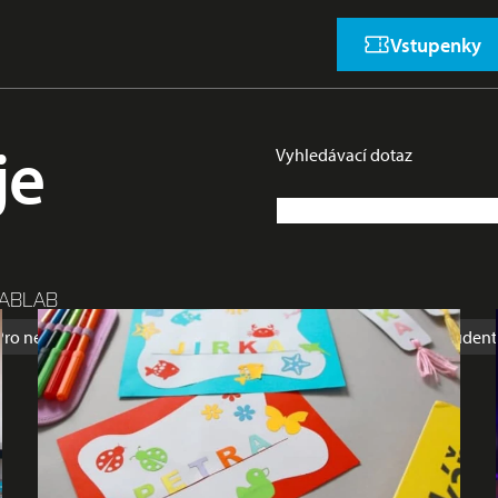
Vstupenky
je
Vyhledávací dotaz
ABLAB
Pro nejmenší
Prázdniny
Přednáška
Rodina
Soutěž
Student