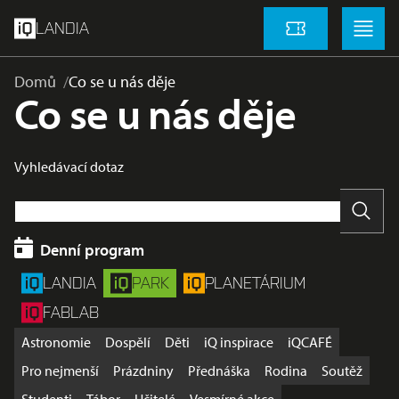
přeskočit na hlavní obsah
Menu
Menu
LANDIA
Vstupenky
Domů
Co se u nás děje
Co se u nás děje
Vyhledávací dotaz
Vyhle
Denní program
LANDIA
PARK
PLANETÁRIUM
FABLAB
Astronomie
Dospělí
Děti
iQ inspirace
iQCAFÉ
Pro nejmenší
Prázdniny
Přednáška
Rodina
Soutěž