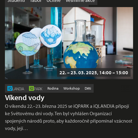
Studenti
Tábor
Učitelé
Vesmírné akce
Výhodná nabídka
Workshop
Školy
22. – 23. 03. 2025, 14:00 – 15:00
Rodina
Workshop
Děti
LANDIA
PARK
Víkend vody
O víkendu 22.–23. března 2025 se iQPARK a iQLANDIA připojí
ke Světovému dni vody. Ten byl vyhlášen Organizací
spojených národů proto, aby každoročně připomínal vzácnost
vody, její…