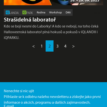
Rodina
Workshop
Děti
LANDIA
PARK
Strašidelná laboratoř
Kdo se bojí nesmí do Laborky! A kdo se nebojí, na toho čeká
Halloweenská laboratoř plná hokusů a pokusů v iQLANDII i
iQPARKU.
<
1
2
3
4
>
Nenechte si nic ujít
Přihlaste se k odběru našeho newsletteru a získejte jako první
informace o akcích, programu a dalších zajímavostech.
E-mail