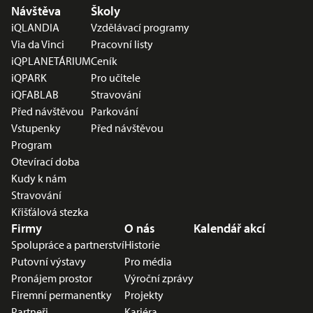
Nabídka v zápatí
Návštěva
Školy
iQLANDIA
Vzdělávací programy
Via da Vinci
Pracovní listy
iQPLANETÁRIUM
Ceník
iQPARK
Pro učitele
iQFABLAB
Stravování
Před návštěvou
Parkování
Vstupenky
Před návštěvou
Program
Otevírací doba
Kudy k nám
Stravování
Křišťálová stezka
Firmy
O nás
Kalendář akcí
Spolupráce a partnerství
Historie
Putovní výstavy
Pro média
Pronájem prostor
Výroční zprávy
Firemní permanentky
Projekty
Partneři
Kariéra