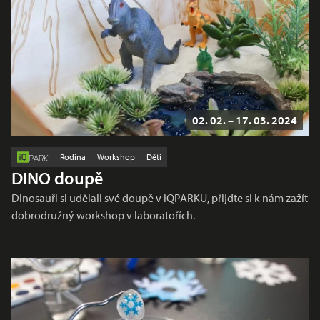
02. 02. – 17. 03. 2024
Rodina
Workshop
Děti
PARK
DINO doupě
Dinosauři si udělali své doupě v iQPARKU, přijďte si k nám zažít
dobrodružný workshop v laboratořích.