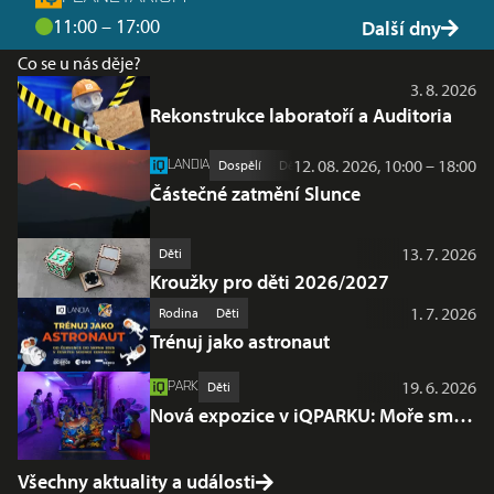
11:00 – 17:00
Další dny
Co se u nás děje?
3. 8. 2026
Rekonstrukce laboratoří a Auditoria
12. 08. 2026, 10:00 – 18:00
LANDIA
Dospělí
Děti
Částečné zatmění Slunce
13. 7. 2026
Děti
Kroužky pro děti 2026/2027
1. 7. 2026
Rodina
Děti
Trénuj jako astronaut
19. 6. 2026
PARK
Děti
Nová expozice v iQPARKU: Moře smyslů
Všechny aktuality a události