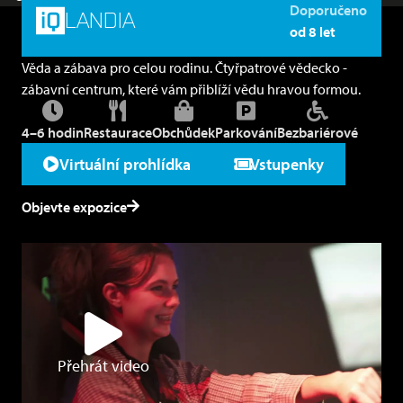
Doporučeno
LANDIA
od 8 let
Věda a zábava pro celou rodinu. Čtyřpatrové vědecko -
zábavní centrum, které vám přiblíží vědu hravou formou.
4–6 hodin
Restaurace
Obchůdek
Parkování
Bezbariérové
Virtuální prohlídka
Vstupenky
Objevte expozice
Přehrát video