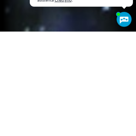
asistenta
Chettyho
.